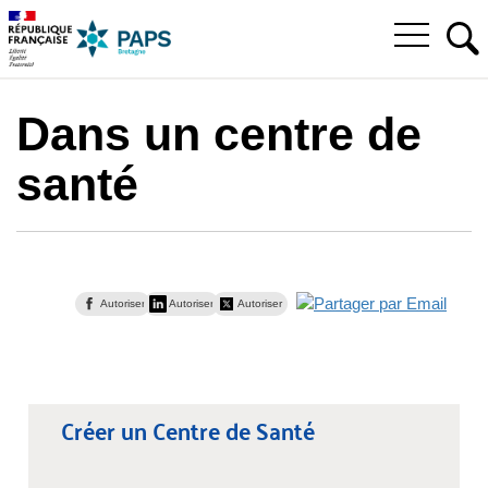
Aller
Aller
Aller
à
au
au
Ouvrir
la
menu
contenu
RE
le
recherche
principal,
menu
principal
Dans un centre de
santé
Autoriser
Autoriser
Autoriser
Créer un Centre de Santé