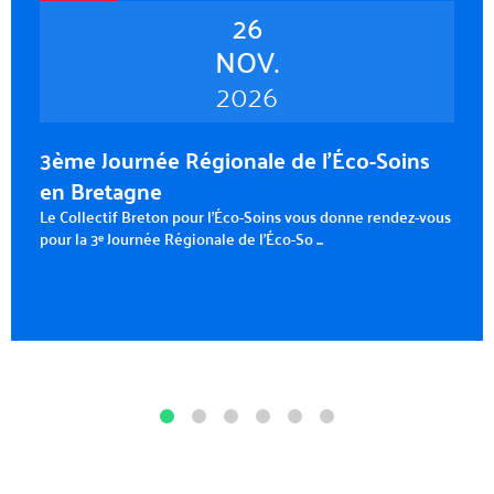
26
NOV.
2026
3ème Journée Régionale de l’Éco-Soins
en Bretagne
Le Collectif Breton pour l'Éco-Soins vous donne rendez-vous
pour la 3ᵉ Journée Régionale de l'Éco-So ...
Go
Go
Go
Go
Go
to
to
to
to
to
to
slide
slide
slide
slide
slide
slide
1
2
3
4
5
6