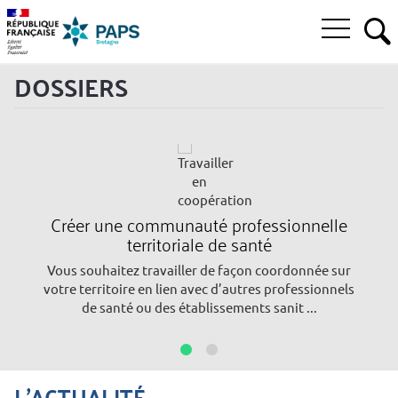
Aller
Aller
Aller
à
au
au
Ouvrir
la
menu
contenu
RE
le
recherche
principal,
DOSSIERS
menu
principal
Créer une communauté professionnelle
territoriale de santé
Vous souhaitez travailler de façon coordonnée sur
votre territoire en lien avec d’autres professionnels
de santé ou des établissements sanit ...
Go
Go
to
to
L'ACTUALITÉ
slide
slide