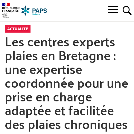
Aller
Aller
Aller
à
au
au
Ouvrir
la
menu
contenu
RE
le
recherche
principal,
menu
ACTUALITÉ
principal
Les centres experts
plaies en Bretagne :
une expertise
coordonnée pour une
prise en charge
adaptée et facilitée
des plaies chroniques